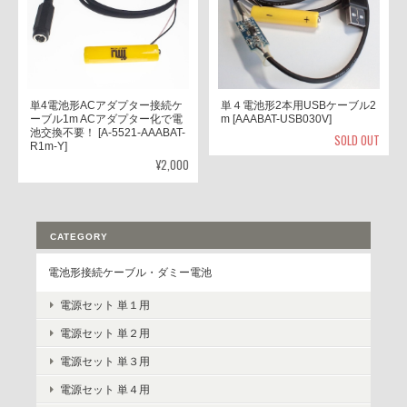
単4電池形ACアダプター接続ケ
単４電池形2本用USBケーブル2
ーブル1m ACアダプター化で電
m [AAABAT-USB030V]
池交換不要！ [A-5521-AAABAT-
SOLD OUT
R1m-Y]
¥2,000
CATEGORY
電池形接続ケーブル・ダミー電池
電源セット 単１用
電源セット 単２用
電源セット 単３用
電源セット 単４用